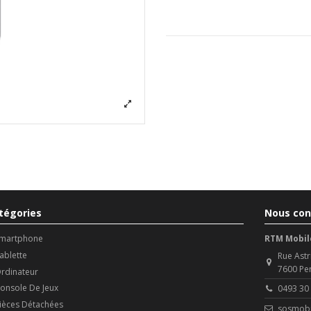
tégories
Nous con
martphone
RTM Mobil
ablette
Rue Astr
7600 Pe
rdinateur
onsole De Jeux
0493 30
ièces Détachées
sosmobi