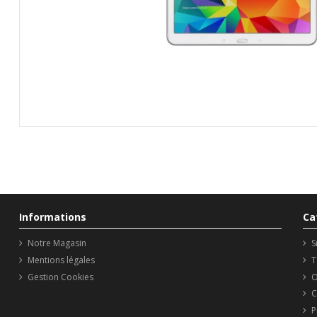
Informations
Ca
Notre Magasin
S
Mentions légales
T
Gestion Cookies
O
C
P