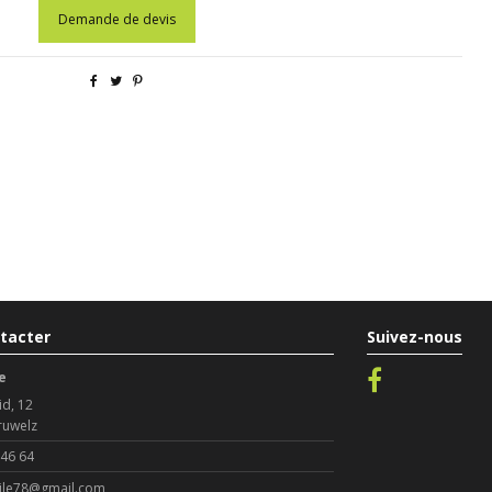
Demande de devis
tacter
Suivez-nous
e
id, 12
ruwelz
 46 64
le78@gmail.com