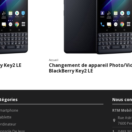
Accueil
y Key2 LE
Changement de appareil Photo/Vi
BlackBerry Key2 LE
tégories
Nous con
martphone
RTM Mobil
ablette
Rue Astr
7600 Pe
rdinateur
onsole De Jeux
0493 30