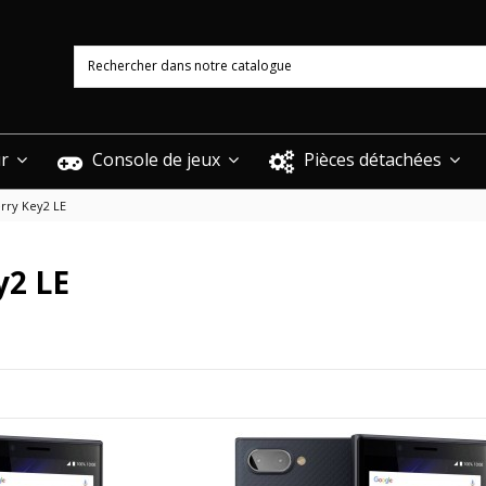
ur
Console de jeux
Pièces détachées
rry Key2 LE
y2 LE