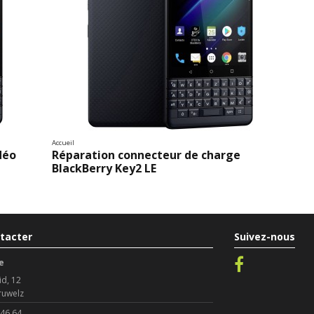
Accueil
déo
Réparation connecteur de charge
BlackBerry Key2 LE
tacter
Suivez-nous
e
id, 12
ruwelz
 46 64