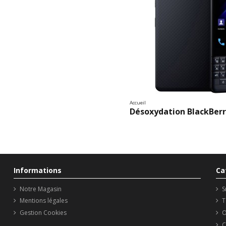
Accueil
Désoxydation BlackBerr
Informations
Ca
Notre Magasin
S
Mentions légales
T
Gestion Cookies
O
C