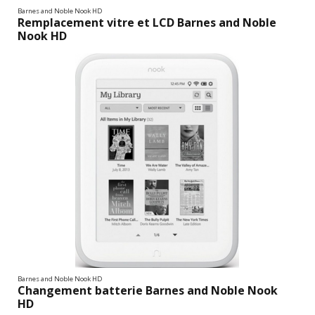
Barnes and Noble Nook HD
Remplacement vitre et LCD Barnes and Noble
Nook HD
Barnes and Noble Nook HD
Changement batterie Barnes and Noble Nook
HD