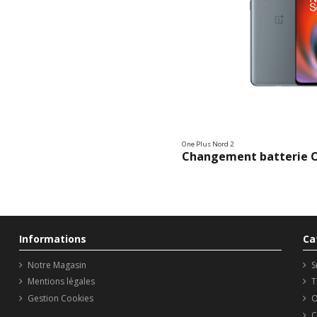
One Plus Nord 2
Changement batterie O
Informations
Ca
Notre Magasin
S
Mentions légales
T
Gestion Cookies
O
C