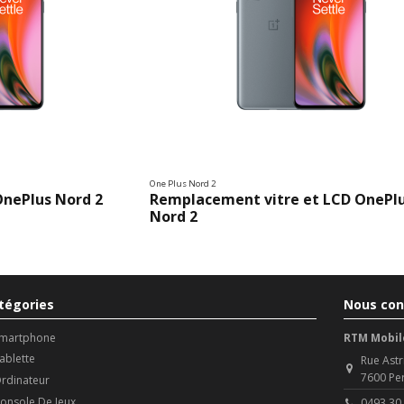
One Plus Nord 2
nePlus Nord 2
Remplacement vitre et LCD OnePl
Nord 2
tégories
Nous con
martphone
RTM Mobil
ablette
Rue Astr
7600 Pe
rdinateur
onsole De Jeux
0493 30