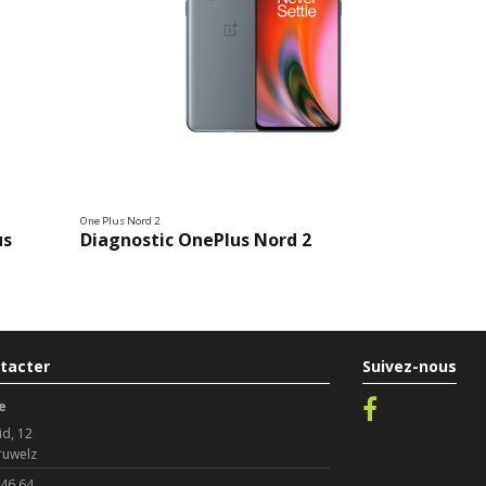
One Plus Nord 2
us
Diagnostic OnePlus Nord 2
tacter
Suivez-nous
e
id, 12
ruwelz
 46 64