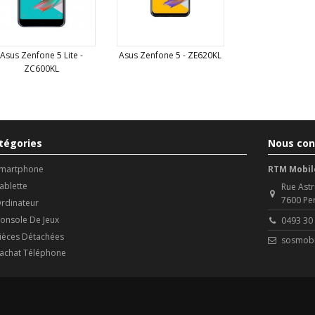
Asus Zenfone 5 Lite -
Asus Zenfone 5 - ZE620KL
ZC600KL
tégories
Nous con
martphone
RTM Mobil
ablette
Rue Astr
7600 Pe
rdinateur
onsole De Jeux
0493 30
ièces Détachées
sosmobi
achat Téléphone