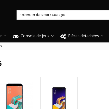
ur
Console de jeux
Pièces détachées
 5
5