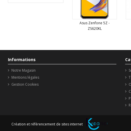
Asus Zenfone 5Z -
ZS620KL
Informations
Ca
Notre Magasin
S
Mentions légales
T
Gestion Cookies
O
C
P
R
Création et référencement de sites internet