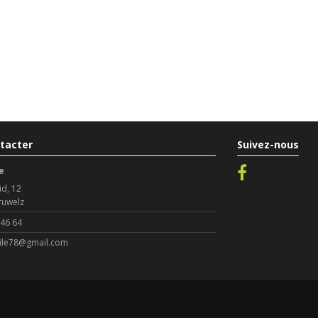
tacter
Suivez-nous
e
id, 12
ruwelz
 46 64
le78@gmail.com