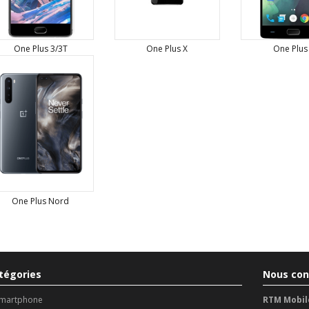
One Plus 3/3T
One Plus X
One Plus
One Plus Nord
tégories
Nous con
martphone
RTM Mobil