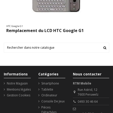
HTC Google G1
Remplacement du LCD HTC Google G1
Informations
Catégories
Nous contacter
Notre Magasin
Smartphone
RTM Mobile
Mentions légales
Tablette
Rue Astrid, 12
7600 Peruwelz
Gestion Cookies
Ordinateur
Console De Jeux
0493 30 46 64
Pièces
Détachées