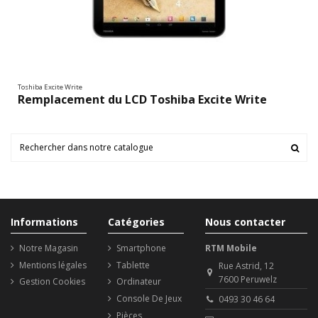
Toshiba Excite Write
Remplacement du LCD Toshiba Excite Write
Informations
Catégories
Nous contacter
Notre Magasin
Smartphone
RTM Mobile
Mentions légales
Tablette
Rue Astrid, 12
7600 Peruwelz
Gestion Cookies
Ordinateur
Console De Jeux
0493 30 46 64
Pièces