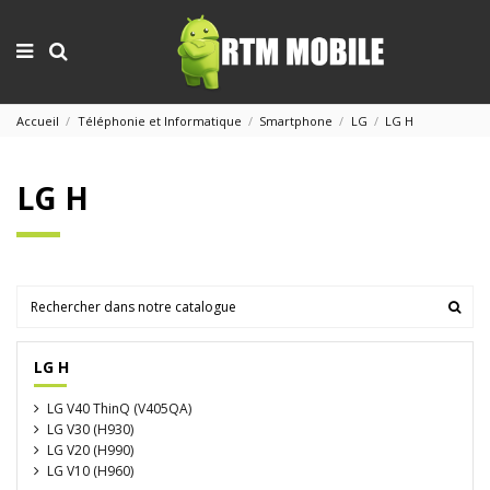
Accueil
Téléphonie et Informatique
Smartphone
LG
LG H
LG H
LG H
LG V40 ThinQ (V405QA)
LG V30 (H930)
LG V20 (H990)
LG V10 (H960)