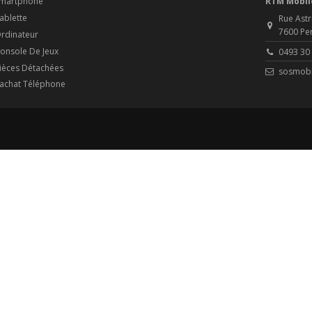
martphone
RTM Mobil
ablette
Rue Astr
7600 Pe
rdinateur
onsole De Jeux
0493 30
ièces Détachées
sosmobi
achat Téléphone