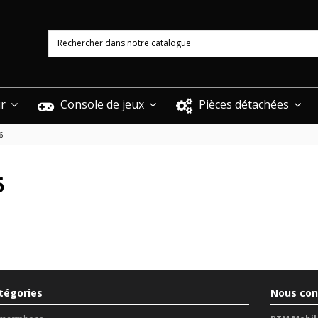
ur
Console de jeux
Pièces détachées
6
6
tégories
Nous con