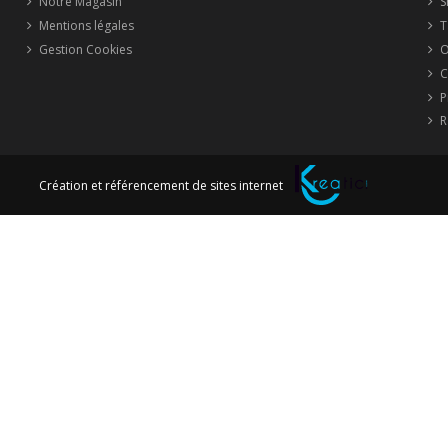
Notre Magasin
S
Mentions légales
T
Gestion Cookies
O
C
P
R
Création et référencement de sites internet