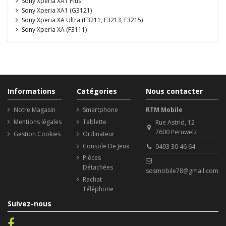
Sony Xperia XA1 Plus
Sony Xperia XA1 (G3121)
Sony Xperia XA Ultra (F3211, F3213, F3215)
Sony Xperia XA (F3111)
Informations
Catégories
Nous contacter
Notre Magasin
Smartphone
RTM Mobile
Mentions légales
Tablette
Rue Astrid, 12
7600 Peruwelz
Gestion Cookies
Ordinateur
Console De Jeux
0493 30 46 64
Pièces
Détachées
sosmobile78@gmail.com
Rachat
Téléphone
Suivez-nous