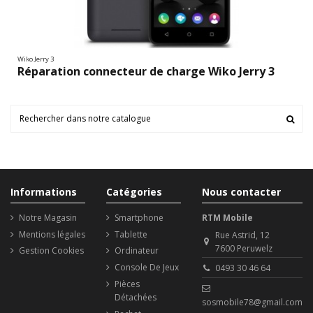
Wiko Jerry 3
Réparation connecteur de charge Wiko Jerry 3
Informations
Catégories
Nous contacter
Notre Magasin
Smartphone
RTM Mobile
Mentions légales
Tablette
Rue Astrid, 12
7600 Peruwelz
Gestion Cookies
Ordinateur
Console De Jeux
0493 30 46 64
Pièces
Détachées
sosmobile78@gmail.com