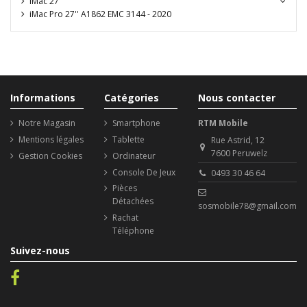
iMac 27"
iMac Pro 27'' A1862 EMC 3144 - 2020
Informations
Catégories
Nous contacter
Notre Magasin
Smartphone
RTM Mobile
Mentions légales
Tablette
Rue Astrid, 12
7600 Peruwelz
Gestion Cookies
Ordinateur
Console De Jeux
0493 30 46 64
Pièces
Détachées
sosmobile78@gmail.com
Rachat
Téléphone
Suivez-nous