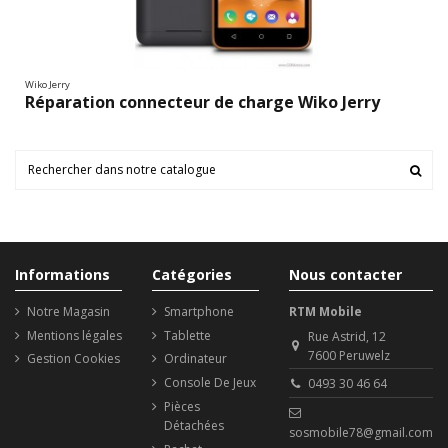
Wiko Jerry
Réparation connecteur de charge Wiko Jerry
Informations
Catégories
Nous contacter
Notre Magasin
Smartphone
RTM Mobile
Mentions légales
Tablette
Rue Astrid, 12
7600 Peruwelz
Gestion Cookies
Ordinateur
Console De Jeux
0493 30 46 64
Pièces
Détachées
sosmobile78@gmail.com