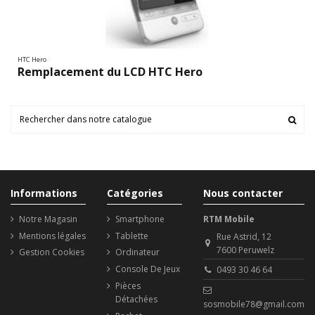
HTC Hero
Remplacement du LCD HTC Hero
Informations
Catégories
Nous contacter
Notre Magasin
Smartphone
RTM Mobile
Mentions légales
Tablette
Rue Astrid, 12
7600 Peruwelz
Gestion Cookies
Ordinateur
Console De Jeux
0493 30 46 64
Pièces
Détachées
sosmobile78@gmail.com