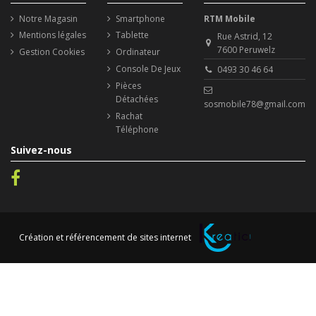
Notre Magasin
Smartphone
RTM Mobile
Mentions légales
Tablette
Rue Astrid, 12
7600 Peruwelz
Gestion Cookies
Ordinateur
Console De Jeux
0493 30 46 64
Pièces
Détachées
sosmobile78@gmail.com
Rachat
Téléphone
Suivez-nous
Création et référencement de sites internet