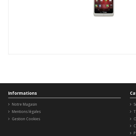
Informations
Ca
Notre Magasin
S
Mentions légales
T
Gestion Cookies
O
C
P