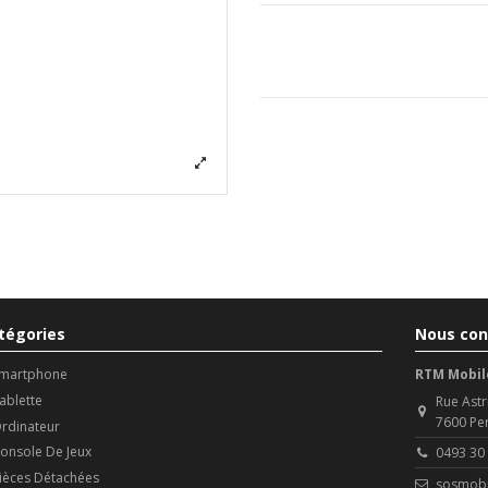
tégories
Nous con
martphone
RTM Mobil
ablette
Rue Astr
7600 Pe
rdinateur
onsole De Jeux
0493 30
ièces Détachées
sosmobi