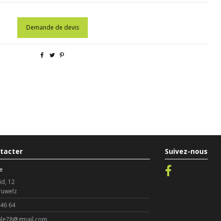
Demande de devis
tacter
Suivez-nous
e
id, 12
ruwelz
 46 64
le78@gmail.com