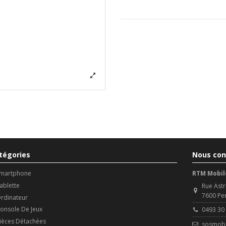
tégories
Nous con
martphone
RTM Mobil
ablette
Rue Astr
7600 Pe
rdinateur
onsole De Jeux
0493 30
ièces Détachées
sosmobi