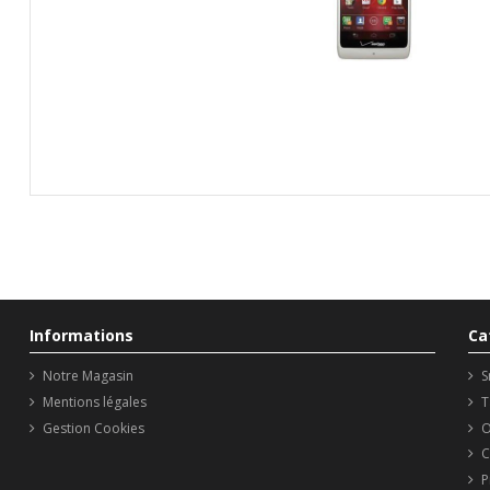
Informations
Ca
Notre Magasin
S
Mentions légales
T
Gestion Cookies
O
C
P