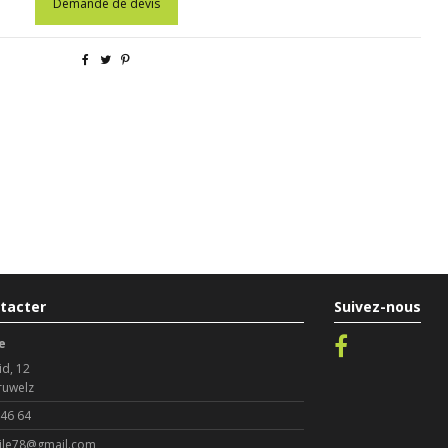
Demande de devis
tacter
Suivez-nous
e
id, 12
ruwelz
 46 64
le78@gmail.com