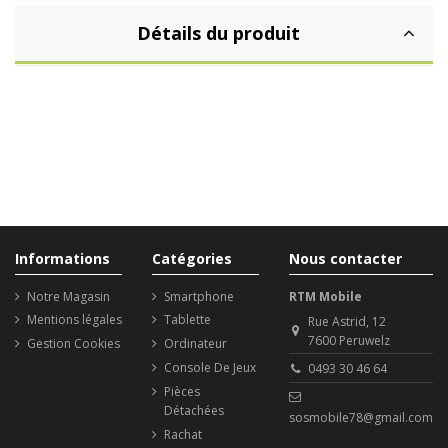
Détails du produit
Informations
Catégories
Nous contacter
Notre Magasin
Smartphone
RTM Mobile
Mentions légales
Tablette
Rue Astrid, 12
7600 Peruwelz
Gestion Cookies
Ordinateur
Console De Jeux
0493 30 46 64
Pièces
Détachées
sosmobile78@gmail.com
Rachat