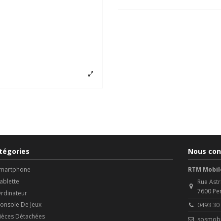
tégories
Nous con
martphone
RTM Mobil
ablette
Rue Astr
7600 Pe
rdinateur
onsole De Jeux
0493 30
ièces Détachées
sosmobi