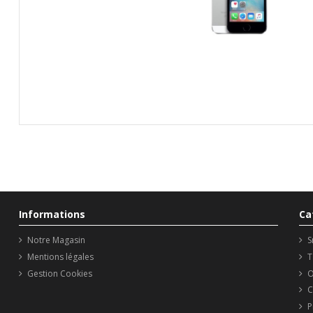
Informations
Ca
Notre Magasin
S
Mentions légales
T
Gestion Cookies
O
C
P