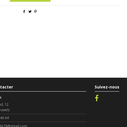
tacter
Suivez-nous
e
id, 12
ruwelz
 46 64
le78@gmail.com