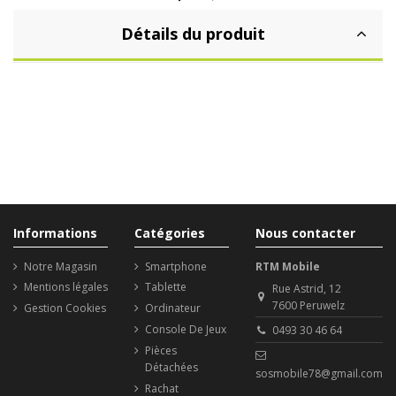
Détails du produit
Informations
Catégories
Nous contacter
Notre Magasin
Smartphone
RTM Mobile
Mentions légales
Tablette
Rue Astrid, 12
7600 Peruwelz
Gestion Cookies
Ordinateur
Console De Jeux
0493 30 46 64
Pièces
Détachées
sosmobile78@gmail.com
Rachat