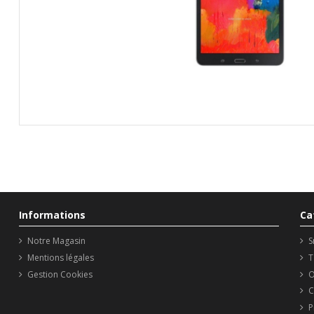
Informations
Ca
Notre Magasin
S
Mentions légales
T
Gestion Cookies
O
C
P