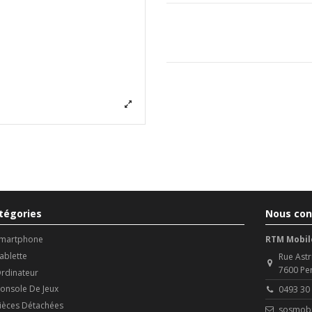
tégories
Nous con
martphone
RTM Mobil
ablette
Rue Astr
7600 Pe
rdinateur
onsole De Jeux
0493 30
ièces Détachées
sosmobi