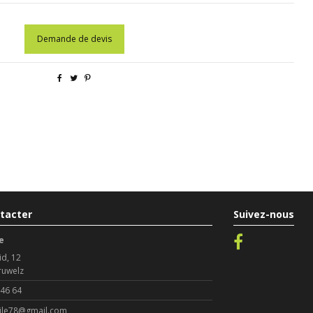
Demande de devis
tacter
Suivez-nous
e
id, 12
ruwelz
 46 64
le78@gmail.com