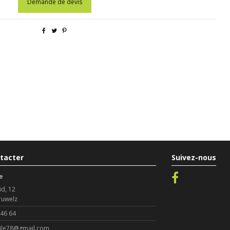
Demande de devis
tacter
Suivez-nous
e
id, 12
ruwelz
 46 64
le78@gmail.com