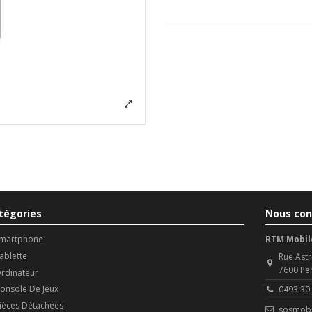
tégories
Nous con
martphone
RTM Mobil
ablette
Rue Astr
7600 Pe
rdinateur
onsole De Jeux
0493 30
ièces Détachées
sosmobi