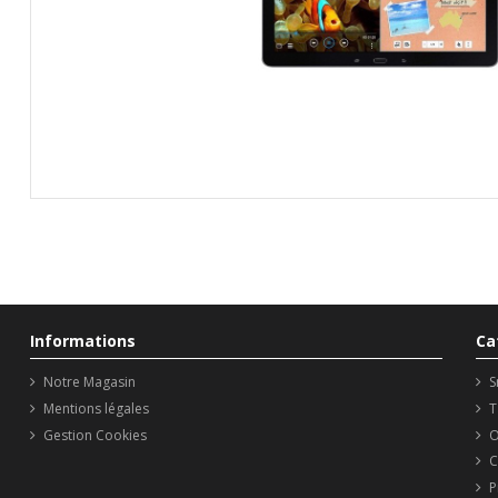
Informations
Ca
Notre Magasin
S
Mentions légales
T
Gestion Cookies
O
C
P