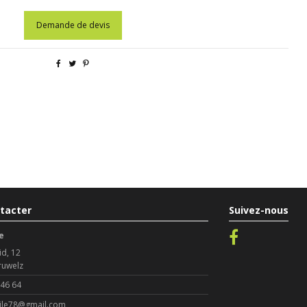
Demande de devis
tacter
Suivez-nous
e
id, 12
ruwelz
 46 64
le78@gmail.com