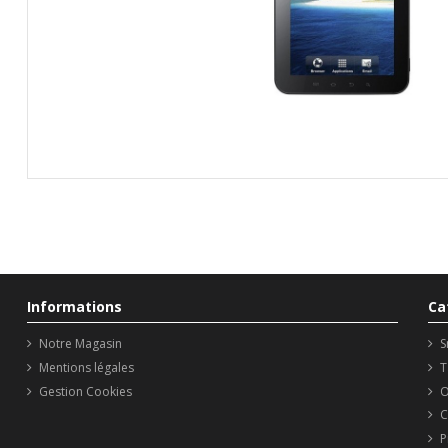
Informations
Ca
Notre Magasin
S
Mentions légales
T
Gestion Cookies
O
C
P