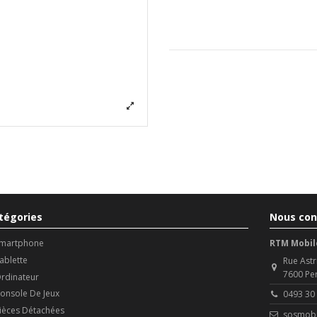
tégories
Nous con
martphone
RTM Mobil
ablette
Rue Astr
7600 Pe
rdinateur
onsole De Jeux
0493 30
ièces Détachées
sosmobi