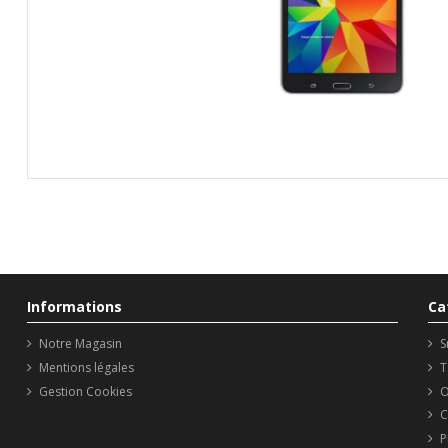
Informations
Ca
Notre Magasin
S
Mentions légales
T
Gestion Cookies
O
C
P