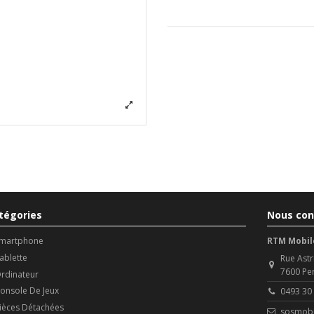
tégories
Nous con
martphone
RTM Mobil
ablette
Rue Astr
7600 Pe
rdinateur
onsole De Jeux
0493 30
ièces Détachées
sosmobi