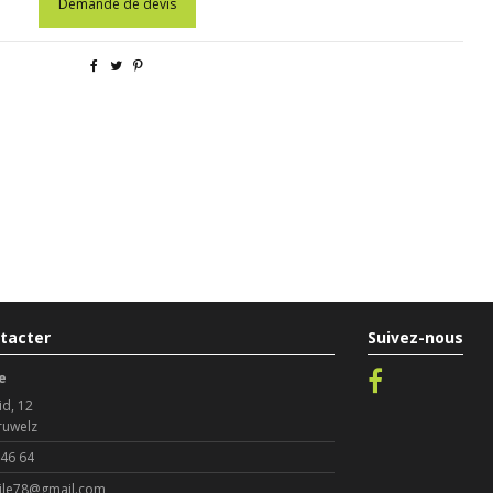
Demande de devis
tacter
Suivez-nous
e
id, 12
ruwelz
 46 64
le78@gmail.com