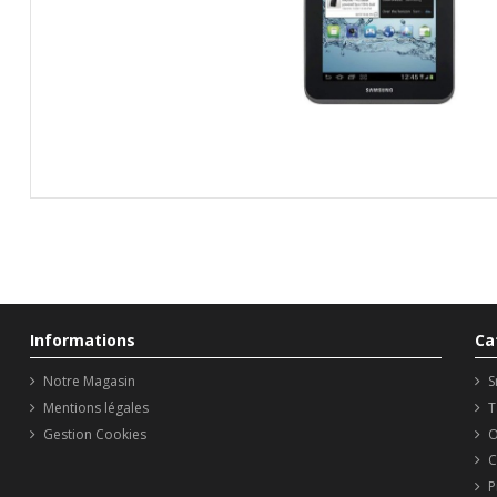
Informations
Ca
Notre Magasin
S
Mentions légales
T
Gestion Cookies
O
C
P