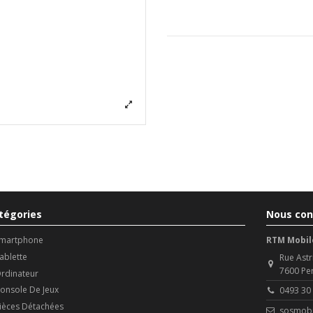
tégories
Nous con
martphone
RTM Mobil
ablette
Rue Astr
7600 Pe
rdinateur
onsole De Jeux
0493 30
ièces Détachées
sosmobi