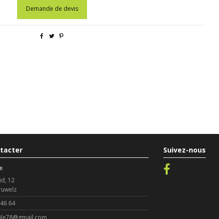
Demande de devis
tacter
Suivez-nous
e
id, 12
ruwelz
 46 64
le78@gmail.com