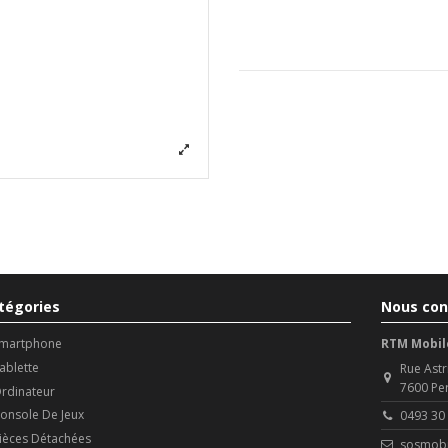
tégories
Nous con
martphone
RTM Mobil
ablette
Rue Astr
7600 Pe
rdinateur
onsole De Jeux
0493 30
ièces Détachées
sosmobi