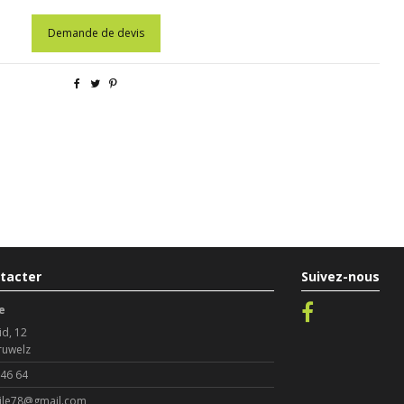
Demande de devis
tacter
Suivez-nous
e
id, 12
ruwelz
 46 64
le78@gmail.com