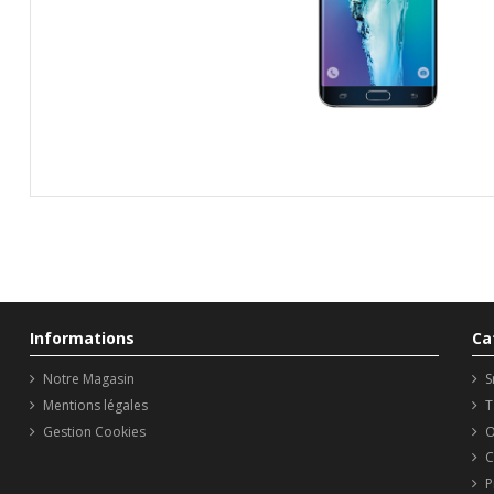
Informations
Ca
Notre Magasin
S
Mentions légales
T
Gestion Cookies
O
C
P