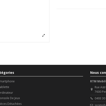
tégories
Nous con
martphone
RTM Mobil
ablette
Rue Astr
7600 Pe
rdinateur
onsole De Jeux
0493 30
ièces Détachées
sosmobi