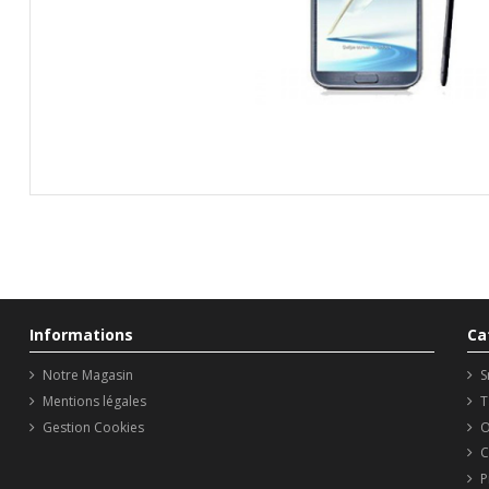
Informations
Ca
Notre Magasin
S
Mentions légales
T
Gestion Cookies
O
C
P