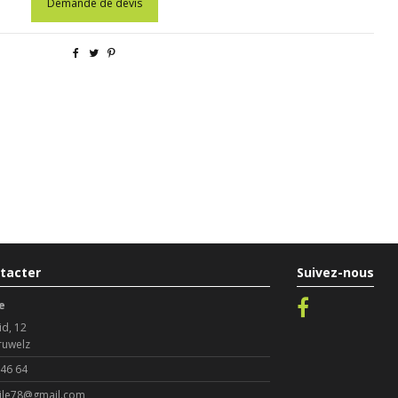
Demande de devis
tacter
Suivez-nous
e
id, 12
ruwelz
 46 64
le78@gmail.com