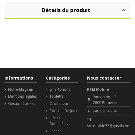
Détails du produit
Informations
Catégories
Nous contacter
Notre Magasin
Smartphone
RTM Mobile
Mentions légales
Tablette
Rue Astrid, 12
7600 Peruwelz
Gestion Cookies
Ordinateur
Console De Jeux
0493 30 46 64
Pièces
Détachées
sosmobile78@gmail.com
Rachat