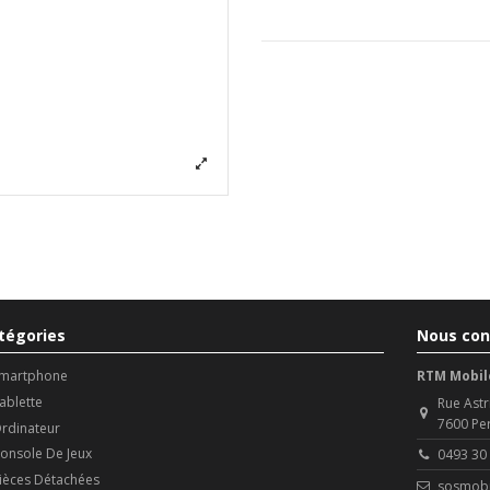
tégories
Nous con
martphone
RTM Mobil
ablette
Rue Astr
7600 Pe
rdinateur
onsole De Jeux
0493 30
ièces Détachées
sosmobi