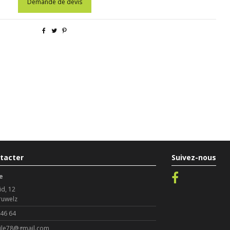
Demande de devis
tacter
Suivez-nous
e
id, 12
ruwelz
 46 64
le78@gmail.com