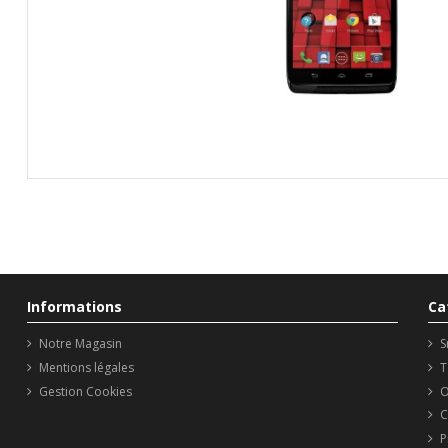
Informations
Ca
Notre Magasin
S
Mentions légales
T
Gestion Cookies
O
C
P