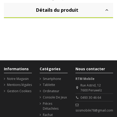
Détails du produit
Informations
Catégories
Nous contacter
Notre Magasin
Smartphone
RTM Mobile
Mentions légales
Tablette
Rue Astrid, 12
7600 Peruwelz
Gestion Cookies
Ordinateur
Console De Jeux
0493 30 46 64
Pièces
Détachées
sosmobile78@gmail.com
Rachat