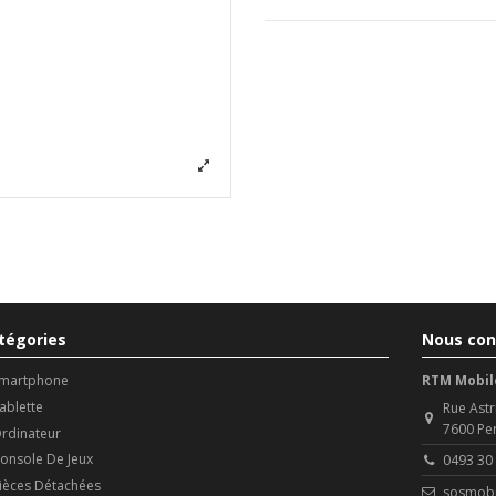
tégories
Nous con
martphone
RTM Mobil
ablette
Rue Astr
7600 Pe
rdinateur
onsole De Jeux
0493 30
ièces Détachées
sosmobi