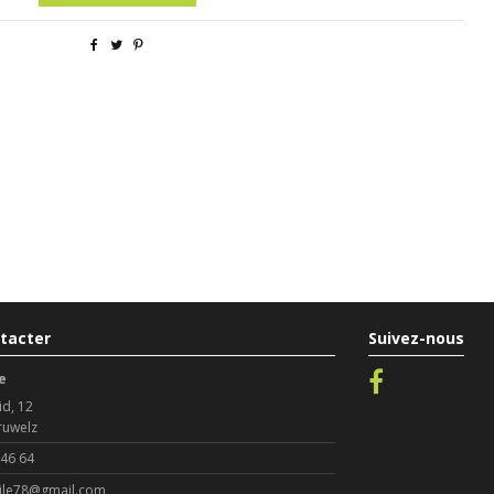
tacter
Suivez-nous
e
id, 12
ruwelz
 46 64
le78@gmail.com