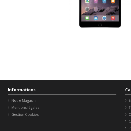
Informations
Ca
Notre Magasin
S
Mentions légales
T
Gestion Cookies
O
C
P