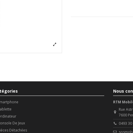
tégories
Nous con
martphone
RTM Mobil
ablette
Rue Astr
7600 Pe
rdinateur
onsole De Jeux
0493 30
ièces Détachées
sosmobi