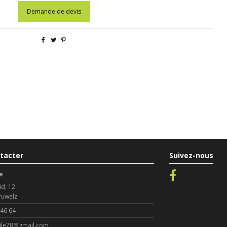
Demande de devis
tacter
Suivez-nous
e
id, 12
ruwelz
 46 64
le78@gmail.com