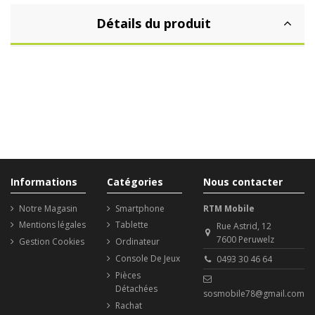
Détails du produit
Informations
Catégories
Nous contacter
Notre Magasin
Smartphone
RTM Mobile
Mentions légales
Tablette
Rue Astrid, 12
7600 Peruwelz
Gestion Cookies
Ordinateur
Console De Jeux
0493 30 46 64
Pièces
Détachées
sosmobile78@gmail.com
Rachat