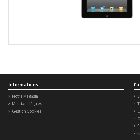
Informations
Ca
Notre Magasin
S
Mentions légales
T
Gestion Cookies
O
C
P
R