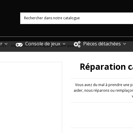
ur
Console de jeux
Pièces détachées
395 )
Réparation caméra appareil photo Ipad 2
Réparation c
Vous avez du mal à prendre une ph
aider, nous réparons ou remplaçon