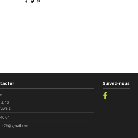
tacter
Suivez-nous
e
id, 12
ruwelz
 46 64
le78@gmail.com