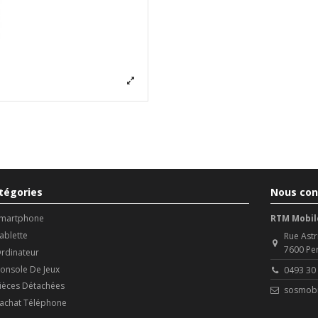
tégories
Nous con
martphone
RTM Mobil
ablette
Rue Astr
7600 Pe
rdinateur
onsole De Jeux
0493 30
ièces Détachées
sosmobi
achat Téléphone