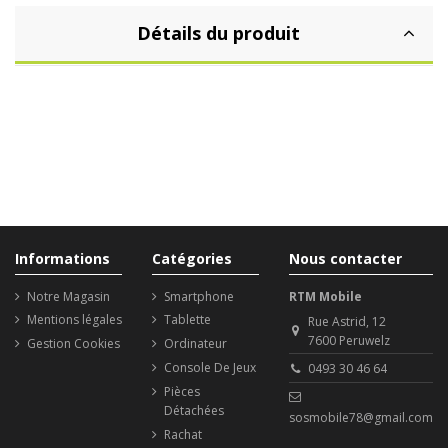
Détails du produit
Informations
Catégories
Nous contacter
Notre Magasin
Smartphone
RTM Mobile
Mentions légales
Tablette
Rue Astrid, 12
7600 Peruwelz
Gestion Cookies
Ordinateur
Console De Jeux
0493 30 46 64
Pièces
Détachées
sosmobile78@gmail.com
Rachat