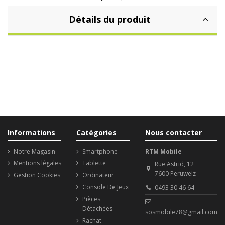
Détails du produit
Informations
Catégories
Nous contacter
Notre Magasin
Smartphone
RTM Mobile
Mentions légales
Tablette
Rue Astrid, 12
7600 Peruwelz
Gestion Cookies
Ordinateur
Console De Jeux
0493 30 46 64
Pièces
Détachées
sosmobile78@gmail.com
Rachat