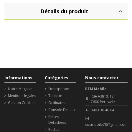
Détails du produit
Informations
Catégories
Nous contacter
Notre Magasin
Smartphone
RTM Mobile
Mentions légales
Tablette
Rue Astrid, 12
7600 Peruwelz
Gestion Cookies
Ordinateur
Console De Jeux
0493 30 46 64
Pièces
Détachées
sosmobile78@gmail.com
Rachat