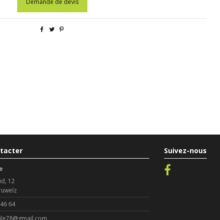
Demande de devis
tacter
Suivez-nous
e
id, 12
ruwelz
 46 64
le78@gmail.com