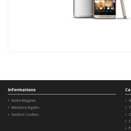
Informations
Ca
Notre Magasin
S
Mentions légales
T
Gestion Cookies
O
C
P