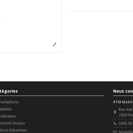
tégories
Nous con
martphone
RTM Mobil
ablette
Rue Astr
7600 Pe
rdinateur
onsole De Jeux
0493 30
ièces Détachées
sosmobi