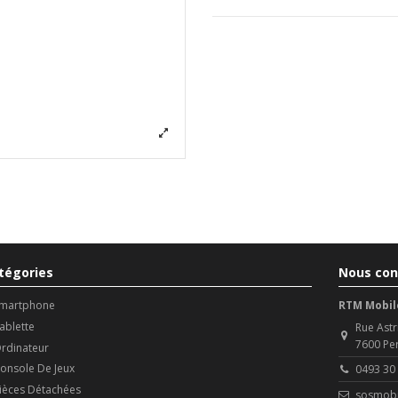
tégories
Nous con
martphone
RTM Mobil
ablette
Rue Astr
7600 Pe
rdinateur
onsole De Jeux
0493 30
ièces Détachées
sosmobi