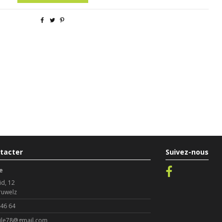
tacter
Suivez-nous
e
id, 12
ruwelz
 46 64
le78@gmail.com