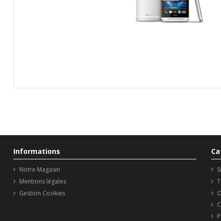
Informations
Ca
Notre Magasin
S
Mentions légales
T
Gestion Cookies
O
C
P