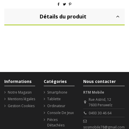
Détails du produit
Informations
Catégories
Nous contacter
Notre Magasin
Smartphone
RTM Mobile
Mentions légales
Tablette
Rue Astrid, 12
7600 Peruwelz
Gestion Cookies
Ordinateur
Console De Jeux
0493 30 46 64
Pièces
Détachées
sosmobile78@gmail.com