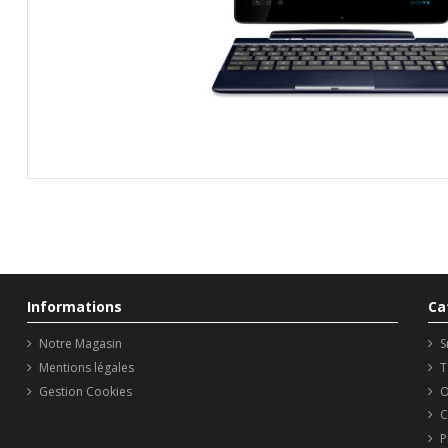
Informations
Ca
Notre Magasin
S
Mentions légales
T
Gestion Cookies
O
C
P