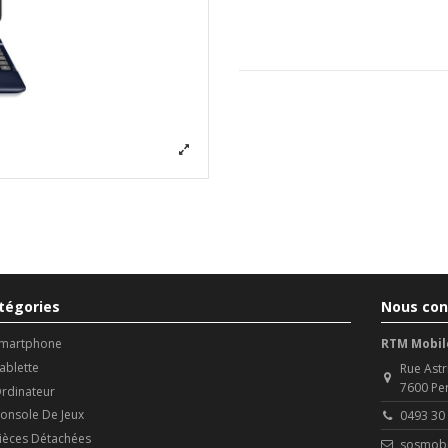
tégories
Nous con
martphone
RTM Mobil
ablette
Rue Astr
7600 Pe
rdinateur
onsole De Jeux
0493 30
ièces Détachées
sosmobi