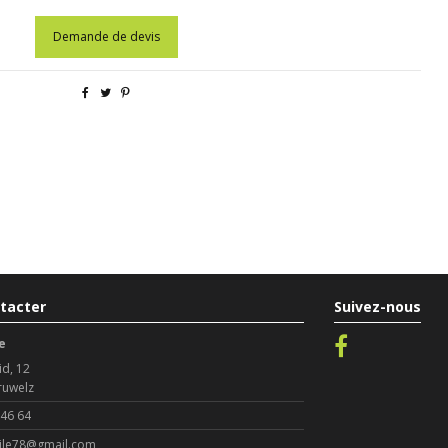
Demande de devis
tacter
Suivez-nous
e
id, 12
ruwelz
 46 64
le78@gmail.com