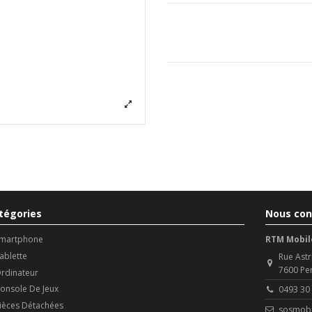
tégories
Nous con
martphone
RTM Mobil
ablette
Rue Astr
7600 Pe
rdinateur
onsole De Jeux
0493 30
ièces Détachées
sosmobi