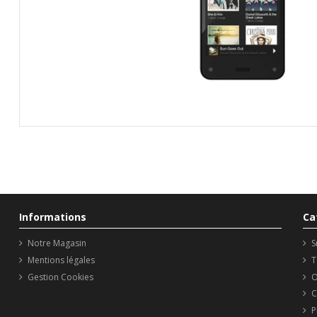
Informations
Ca
Notre Magasin
S
Mentions légales
T
Gestion Cookies
O
C
P