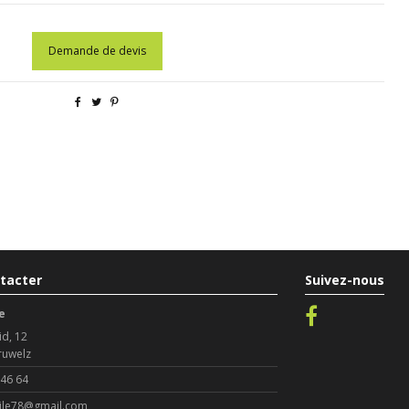
Demande de devis
tacter
Suivez-nous
e
id, 12
ruwelz
 46 64
le78@gmail.com